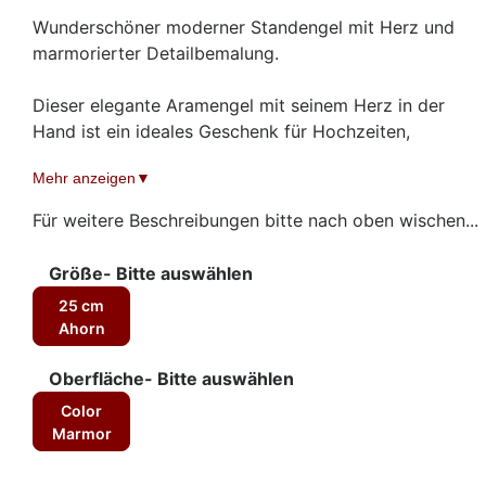
Wunderschöner moderner Standengel mit Herz und
marmorierter Detailbemalung.
Dieser elegante Aramengel mit seinem Herz in der
Hand ist ein ideales Geschenk für Hochzeiten,
Verliebte und geliebte Menschen.
Mehr anzeigen
Der Aram Engel ist aus Ahornholz feingefräst und mit
Für weitere Beschreibungen bitte nach oben wischen...
viel Liebe zum Detail von Hand bemalt.
Größe- Bitte auswählen
25 cm
Ahorn
Oberfläche- Bitte auswählen
Color
Marmor