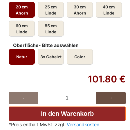
20 cm
25 cm
30 cm
40 cm
Ahorn
Linde
Ahorn
Linde
60 cm
85 cm
Linde
Linde
Oberfläche- Bitte auswählen
Natur
3x Gebeizt
Color
101.80
€
-
+
*Preis enthält MwSt. zzgl.
Versandkosten