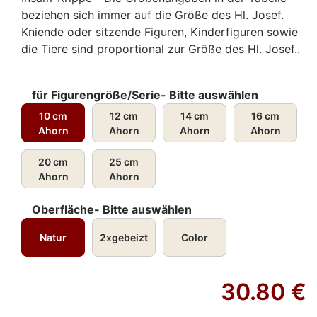
beziehen sich immer auf die Größe des Hl. Josef.
Kniende oder sitzende Figuren, Kinderfiguren sowie
die Tiere sind proportional zur Größe des Hl. Josef..
für Figurengröße/Serie- Bitte auswählen
10 cm
12 cm
14 cm
16 cm
Ahorn
Ahorn
Ahorn
Ahorn
20 cm
25 cm
Ahorn
Ahorn
Oberfläche- Bitte auswählen
Natur
2xgebeizt
Color
30.80
€