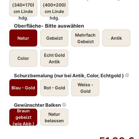
(340x170)
(400x200)
cm Linde
cm Linde
hdg.
hdg.
Oberfläche- Bitte auswählen
Mehrfach
Natur
Gebeizt
Antik
Gebeizt
Echt Gold
Color
Antik
Schurzbemalung (nur bei Antik, Color, Echtgold )
Weiss -
Blau - Gold
Rot - Gold
Gold
Gewünschter Balken
Braun
Natur
gebeizt
belassen
(wie Abb.)