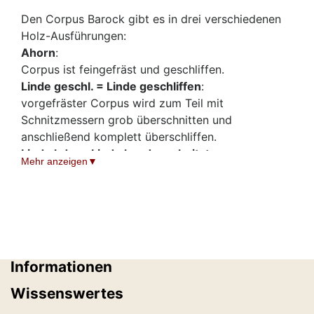
Den Corpus Barock gibt es in drei verschiedenen
Holz-Ausführungen:
Ahorn
:
Corpus ist feingefräst und geschliffen.
Linde geschl. = Linde geschliffen
:
vorgefräster Corpus wird zum Teil mit
Schnitzmessern grob überschnitten und
anschließend komplett überschliffen.
Linde hdg. = Linde handgeschnitzt
:
Mehr anzeigen
vorgefräster Corpus wird komplett mit
Schnitzmessern von einem erfahrenen Holzschnitzer
überschnitten. Hier sind die einzelnen Schnitte
sichtbar.
Informationen
Wissenswertes