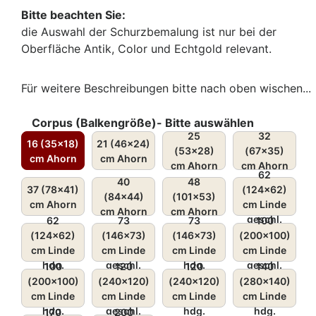
Bitte beachten Sie:
die Auswahl der Schurzbemalung ist nur bei der
Oberfläche Antik, Color und Echtgold relevant.
Für weitere Beschreibungen bitte nach oben wischen...
Corpus (Balkengröße)- Bitte auswählen
25
32
16 (35x18)
21 (46x24)
(53x28)
(67x35)
cm Ahorn
cm Ahorn
cm Ahorn
cm Ahorn
62
40
48
37 (78x41)
(124x62)
(84x44)
(101x53)
cm Ahorn
cm Linde
cm Ahorn
cm Ahorn
geschl.
62
73
73
100
(124x62)
(146x73)
(146x73)
(200x100)
cm Linde
cm Linde
cm Linde
cm Linde
hdg.
geschl.
hdg.
geschl.
100
120
120
140
(200x100)
(240x120)
(240x120)
(280x140)
cm Linde
cm Linde
cm Linde
cm Linde
hdg.
geschl.
hdg.
hdg.
170
200