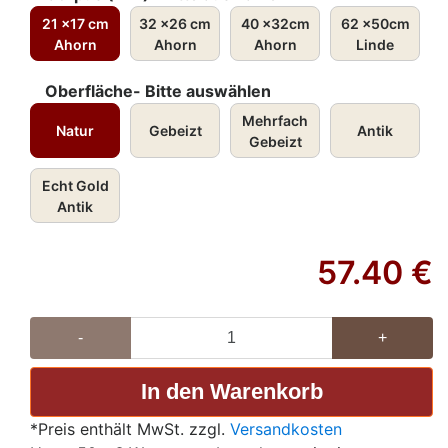
21 x17 cm
32 x26 cm
40 x32cm
62 x50cm
Ahorn
Ahorn
Ahorn
Linde
Oberfläche- Bitte auswählen
Mehrfach
Natur
Gebeizt
Antik
Gebeizt
Echt Gold
Antik
57.40
€
-
+
*Preis enthält MwSt. zzgl.
Versandkosten