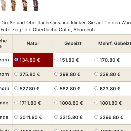
 Größe und Oberfläche aus und klicken Sie auf "In den War
Foto zeigt die Oberfläche Color, Ahornholz
che
Natur
Gebeizt
Mehrf. Gebeiz
e
horn
134.80
€
151.80
€
170.80
€
horn
275.80
€
298.80
€
338.80
€
horn
527.80
€
562.80
€
623.80
€
inde
1711.80
€
1808.80
€
1881.80
€
inde
3011.80
€
3215.80
€
3296.80
€