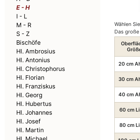
E - H
I - L
Wählen Sie
M - R
Das große 
S - Z
Bischöfe
Oberflä
Größ
Hl. Ambrosius
Hl. Antonius
20 cm A
Hl. Christophorus
Hl. Florian
30 cm A
Hl. Franziskus
Hl. Georg
40 cm A
Hl. Hubertus
60 cm L
Hl. Johannes
Hl. Josef
80 cm L
Hl. Martin
Hl. Michael