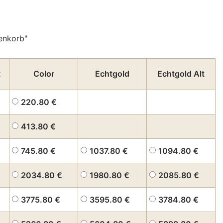
enkorb"
t
Color
Echtgold
Echtgold Alt
220.80
€
413.80
€
745.80
€
1037.80
€
1094.80
€
2034.80
€
1980.80
€
2085.80
€
3775.80
€
3595.80
€
3784.80
€