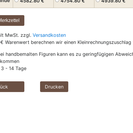
inde
4582.80
€
4754.80
€
4939.80
€
ält MwSt. zzgl.
Versandkosten
 € Warenwert berechnen wir einen Kleinrechnungszuschlag 
ei handbemalten Figuren kann es zu geringfügigen Abwei
g kommen
3 - 14 Tage
rück
Drucken