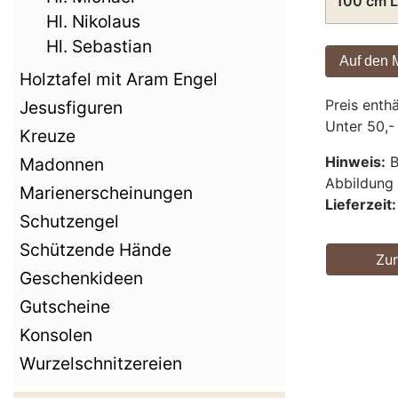
100 cm L
Hl. Nikolaus
Hl. Sebastian
Holztafel mit Aram Engel
Preis enth
Jesusfiguren
Unter 50,-
Kreuze
Hinweis:
B
Madonnen
Abbildun
Marienerscheinungen
Lieferzeit:
Schutzengel
Schützende Hände
Zu
Geschenkideen
Gutscheine
Konsolen
Wurzelschnitzereien