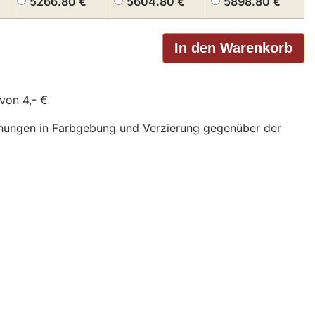
5266.80
€
5604.80
€
5898.80
€
von 4,- €
chungen in Farbgebung und Verzierung gegenüber der