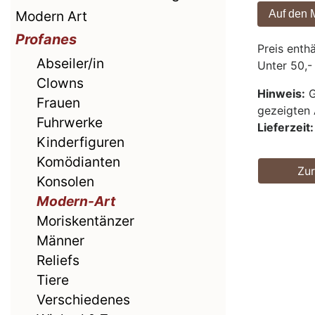
Modern Art
Profanes
Preis enth
Abseiler/in
Unter 50,-
Clowns
Hinweis:
G
Frauen
gezeigten 
Fuhrwerke
Lieferzeit:
Kinderfiguren
Komödianten
Zu
Konsolen
Modern-Art
Moriskentänzer
Männer
Reliefs
Tiere
Verschiedenes