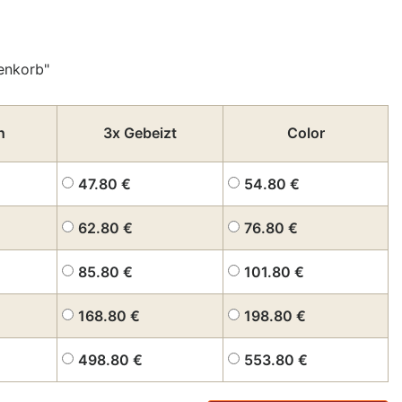
enkorb"
h
3x Gebeizt
Color
47.80
€
54.80
€
62.80
€
76.80
€
85.80
€
101.80
€
168.80
€
198.80
€
498.80
€
553.80
€