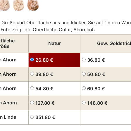
 Größe und Oberfläche aus und klicken Sie auf "In den War
Foto zeigt die Oberfläche Color, Ahornholz
fläche
Natur
Gew. Goldstric
röße
m Ahorn
26.80
€
36.80
€
m Ahorn
39.80
€
50.80
€
m Ahorn
54.80
€
69.80
€
m Ahorn
127.80
€
148.80
€
m Linde
351.80
€