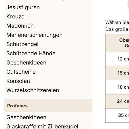
Jesusfiguren
Kreuze
Wählen Sie
Madonnen
Das große 
Marienerscheinungen
Ober
Schutzengel
G
Schützende Hände
12 c
Geschenkideen
Gutscheine
15 c
Konsolen
18 c
Wurzelschnitzereien
24 c
Profanes
35 c
Geschenkideen
Glaskaraffe mit Zirbenkugel