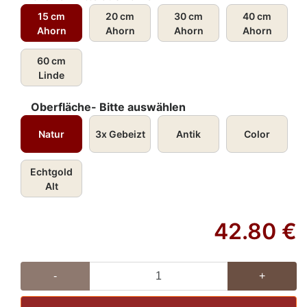
15 cm
20 cm
30 cm
40 cm
Ahorn
Ahorn
Ahorn
Ahorn
60 cm
Linde
Oberfläche- Bitte auswählen
Natur
3x Gebeizt
Antik
Color
Echtgold
Alt
42.80
€
-
+