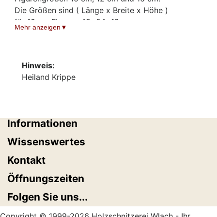
Die Größen sind ( Länge x Breite x Höhe )
für 10 cm Figuren 48x24x18 cm
Mehr anzeigen
für 12 cm Figuren 52x28x22 cm
für 16 cm Figuren 60x30x27 cm
Die Lieferung erfolg ohne Figuren!
Hinweis:
Heiland Krippe
Informationen
Wissenswertes
Kontakt
Öffnungszeiten
Folgen Sie uns...
Copyright © 1999-2026 Holzschnitzerei Wlach - Ihr