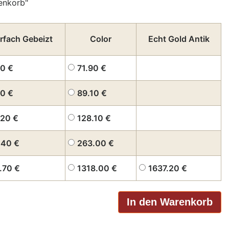
enkorb"
rfach Gebeizt
Color
Echt Gold Antik
70
€
71.90
€
70
€
89.10
€
.20
€
128.10
€
.40
€
263.00
€
1.70
€
1318.00
€
1637.20
€