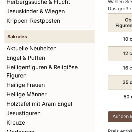
Herbergssuche & Flucht
Wählen Sie
Das große 
Jesuskinder & Wiegen
Ob
Krippen-Restposten
Figure
Sakrales
10 
Aktuelle Neuheiten
12 
Engel & Putten
Heiligenfiguren & Religiöse
16 
Figuren
25 
Heilige Frauen
Heilige Männer
50 
Holztafel mit Aram Engel
Jesusfiguren
Kreuze
Preis enth