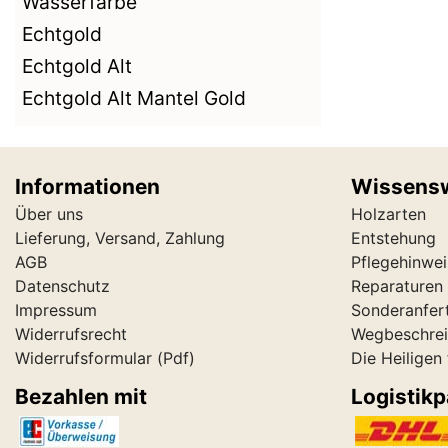
Wasserfarbe
Echtgold
Echtgold Alt
Echtgold Alt Mantel Gold
Informationen
Wissens
Über uns
Holzarten
Lieferung, Versand, Zahlung
Entstehung
AGB
Pflegehinwei
Datenschutz
Reparaturen 
Impressum
Sonderanfer
Widerrufsrecht
Wegbeschre
Widerrufsformular
(Pdf)
Die Heiligen
Bezahlen mit
Logistikp