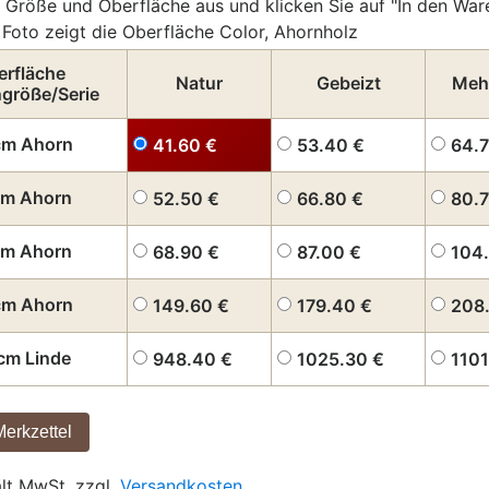
 Größe und Oberfläche aus und klicken Sie auf "In den War
Foto zeigt die Oberfläche Color, Ahornholz
erfläche
Natur
Gebeizt
Meh
ngröße/Serie
cm Ahorn
41.60
€
53.40
€
64.
cm Ahorn
52.50
€
66.80
€
80.
cm Ahorn
68.90
€
87.00
€
104
cm Ahorn
149.60
€
179.40
€
208
cm Linde
948.40
€
1025.30
€
110
ält MwSt. zzgl.
Versandkosten