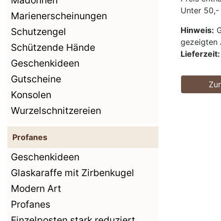
Madonnen
Unter 50,-
Marienerscheinungen
Hinweis:
G
Schutzengel
gezeigten 
Schützende Hände
Lieferzeit:
Geschenkideen
Gutscheine
Zu
Konsolen
Wurzelschnitzereien
Profanes
Geschenkideen
Glaskaraffe mit Zirbenkugel
Modern Art
Profanes
Einzelposten stark reduziert