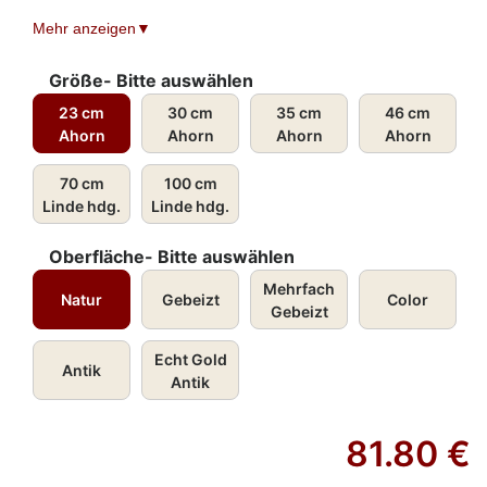
Klostergründerin und Äbtissin in Maubeuge
Mehr anzeigen
* um 624/639 in Cousolre in Frankreich
† 30. Januar um 698
Größe- Bitte auswählen
23 cm
30 cm
35 cm
46 cm
Ahorn
Ahorn
Ahorn
Ahorn
70 cm
100 cm
Linde hdg.
Linde hdg.
Oberfläche- Bitte auswählen
Mehrfach
Natur
Gebeizt
Color
Gebeizt
Echt Gold
Antik
Antik
81.80
€