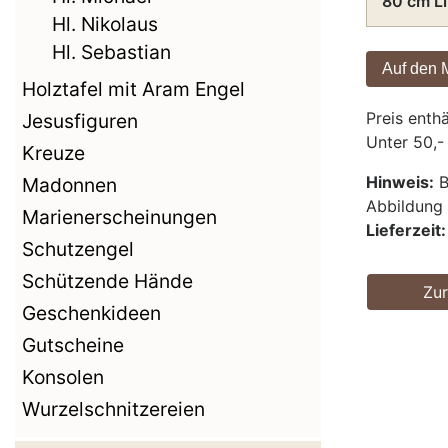
80 cm L
Hl. Nikolaus
Hl. Sebastian
Holztafel mit Aram Engel
Preis enth
Jesusfiguren
Unter 50,-
Kreuze
Hinweis:
B
Madonnen
Abbildun
Marienerscheinungen
Lieferzeit:
Schutzengel
Schützende Hände
Zu
Geschenkideen
Gutscheine
Konsolen
Wurzelschnitzereien