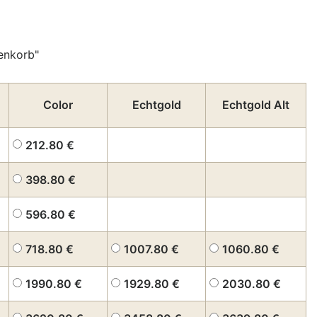
enkorb"
Color
Echtgold
Echtgold Alt
212.80
€
398.80
€
596.80
€
718.80
€
1007.80
€
1060.80
€
1990.80
€
1929.80
€
2030.80
€