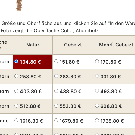
 Größe und Oberfläche aus und klicken Sie auf "In den War
Foto zeigt die Oberfläche Color, Ahornholz
che
Natur
Gebeizt
Mehrf. Gebeizt
e
horn
134.80
€
151.80
€
170.80
€
horn
258.80
€
283.80
€
331.80
€
horn
403.80
€
438.80
€
493.80
€
horn
512.80
€
552.80
€
608.80
€
inde
1616.80
€
1679.80
€
1738.80
€