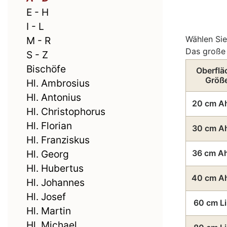
E - H
I - L
Wählen Sie
M - R
Das große 
S - Z
Bischöfe
Oberflä
Größ
Hl. Ambrosius
Hl. Antonius
20 cm A
Hl. Christophorus
Hl. Florian
30 cm A
Hl. Franziskus
Hl. Georg
36 cm A
Hl. Hubertus
40 cm A
Hl. Johannes
Hl. Josef
60 cm L
Hl. Martin
Hl. Michael