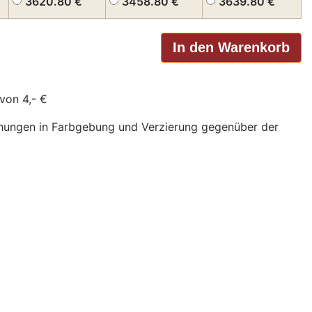
3620.80
€
3458.80
€
3639.80
€
von 4,- €
chungen in Farbgebung und Verzierung gegenüber der