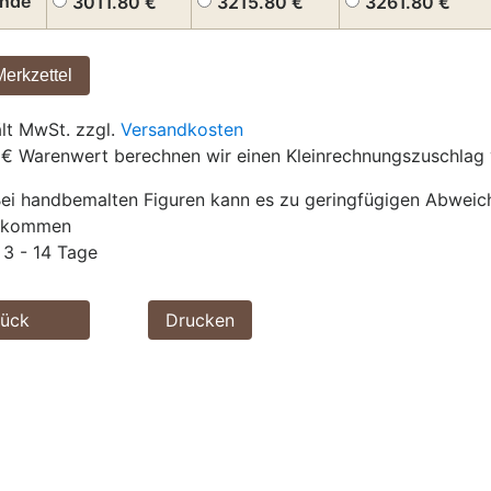
inde
3011.80
€
3215.80
€
3261.80
€
ält MwSt. zzgl.
Versandkosten
 € Warenwert berechnen wir einen Kleinrechnungszuschlag 
ei handbemalten Figuren kann es zu geringfügigen Abwei
g kommen
3 - 14 Tage
rück
Drucken