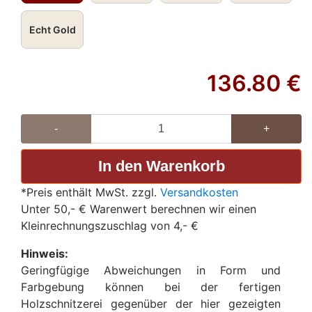
Thüringen und Hessen; der Witwen und Waisen, Bettler,
Kranken, unschuldig Verfolgten und Notleidenden; der
Echt Gold
Bäcker, Sozialarbeiter und Spitzenklöpplerinnen; des
Deutschen Ordens, der Caritas-Vereinigungen; des
Bistums Erfurt, zweite Patronin des Bistums Fulda
136.80
€
-
+
*Preis enthält MwSt. zzgl.
Versandkosten
Unter 50,- € Warenwert berechnen wir einen
Kleinrechnungszuschlag von 4,- €
Hinweis:
Geringfügige Abweichungen in Form und
Farbgebung können bei der fertigen
Holzschnitzerei gegenüber der hier gezeigten