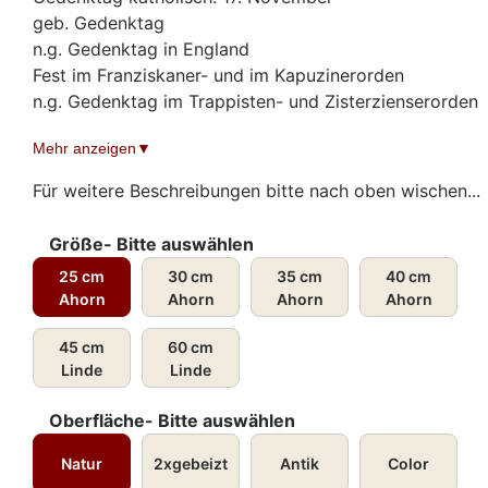
geb. Gedenktag
n.g. Gedenktag in England
Fest im Franziskaner- und im Kapuzinerorden
n.g. Gedenktag im Trappisten- und Zisterzienserorden
geb. Gedenktag im deutschen Sprachgebiet: 19.
Mehr anzeigen
November
Fest im Bistum Berlin, Erfurt, Fulda und im Deutschen
Für weitere Beschreibungen bitte nach oben wischen...
Orden
Gedenktag evangelisch: 19. November (EKD, LCMS)
Größe- Bitte auswählen
17. November (ELCA)
25 cm
30 cm
35 cm
40 cm
Gedenktag anglikanisch: 19. November
Ahorn
Ahorn
Ahorn
Ahorn
Name bedeutet: Gott ist Fülle (hebr.)
Landgräfin
45 cm
60 cm
* 7. Juli (?) 1207 in Sárospatak im Norden von Ungarn
Linde
Linde
(?)
† 17. November 1231 in Marburg in Hessen
Oberfläche- Bitte auswählen
Natur
2xgebeizt
Antik
Color
Die Heilige Elisabeth ist die Schutzpatronin von