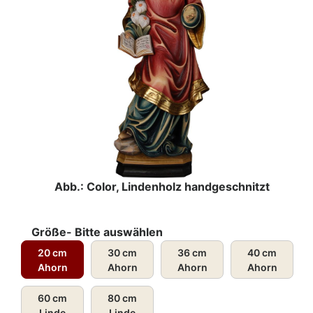
Abb.: Color, Lindenholz handgeschnitzt
Größe- Bitte auswählen
20 cm
30 cm
36 cm
40 cm
Ahorn
Ahorn
Ahorn
Ahorn
60 cm
80 cm
Linde
Linde