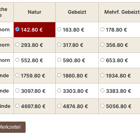
che
Natur
Gebeizt
Mehrf. Gebeizt
e
horn
142.80
€
163.80
€
178.80
€
horn
293.80
€
317.80
€
356.80
€
horn
552.80
€
590.80
€
653.80
€
inde
1759.80
€
1860.80
€
1934.80
€
inde
3097.80
€
3303.80
€
3383.80
€
inde
4697.80
€
4874.80
€
5056.80
€