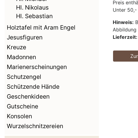
Preis enth
Hl. Nikolaus
Unter 50,-
Hl. Sebastian
Hinweis:
B
Holztafel mit Aram Engel
Abbildun
Jesusfiguren
Lieferzeit:
Kreuze
Zu
Madonnen
Marienerscheinungen
Schutzengel
Schützende Hände
Geschenkideen
Gutscheine
Konsolen
Wurzelschnitzereien