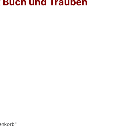
t Buch und Trauben
enkorb"