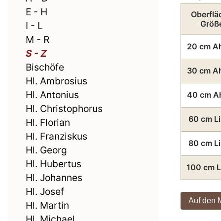
E - H
Oberflä
Größ
I - L
M - R
20 cm A
S - Z
Bischöfe
30 cm A
Hl. Ambrosius
Hl. Antonius
40 cm A
Hl. Christophorus
60 cm L
Hl. Florian
Hl. Franziskus
80 cm L
Hl. Georg
Hl. Hubertus
100 cm L
Hl. Johannes
Hl. Josef
Hl. Martin
Hl. Michael