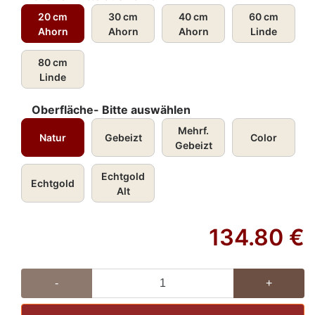
20 cm
30 cm
40 cm
60 cm
Ahorn
Ahorn
Ahorn
Linde
80 cm
Linde
Oberfläche- Bitte auswählen
Mehrf.
Natur
Gebeizt
Color
Gebeizt
Echtgold
Echtgold
Alt
134.80
€
-
+