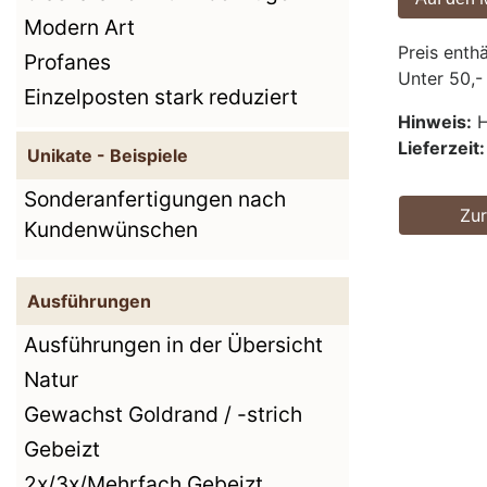
Modern Art
Preis enth
Profanes
Unter 50,-
Einzelposten stark reduziert
Hinweis:
H
Lieferzeit:
Unikate - Beispiele
Sonderanfertigungen nach
Zu
Kundenwünschen
Ausführungen
Ausführungen in der Übersicht
Natur
Gewachst Goldrand / -strich
Gebeizt
2x/3x/Mehrfach Gebeizt