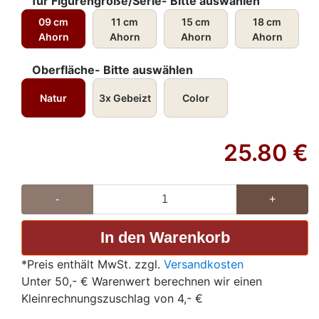
für Figurengröße/Serie- Bitte auswählen
09 cm
11 cm
15 cm
18 cm
Ahorn
Ahorn
Ahorn
Ahorn
Oberfläche- Bitte auswählen
Natur
3x Gebeizt
Color
25.80
€
-
+
*Preis enthält MwSt. zzgl.
Versandkosten
Unter 50,- € Warenwert berechnen wir einen
Kleinrechnungszuschlag von 4,- €