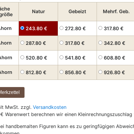
äche
Natur
Gebeizt
Mehrf. Geb.
größe
Ahorn
243.80
€
272.80
€
317.80
€
Ahorn
287.80
€
317.80
€
342.80
€
Ahorn
520.80
€
541.80
€
608.80
€
Ahorn
812.80
€
856.80
€
926.80
€
ält MwSt. zzgl.
Versandkosten
 € Warenwert berechnen wir einen Kleinrechnungszuschlag 
ei handbemalten Figuren kann es zu geringfügigen Abwei
g kommen