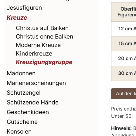
Jesusfiguren
Oberfl
Figuren
Kreuze
Christus auf Balken
12 cm 
Christus ohne Balken
15 cm 
Moderne Kreuze
Kinderkreuze
20 cm 
Kreuzigungsgruppe
Madonnen
30 cm 
Marienerscheinungen
Schutzengel
Schützende Hände
Preis enth
Geschenkideen
Unter 50,-
Gutscheine
Hinweis:
B
Konsolen
Abbildun