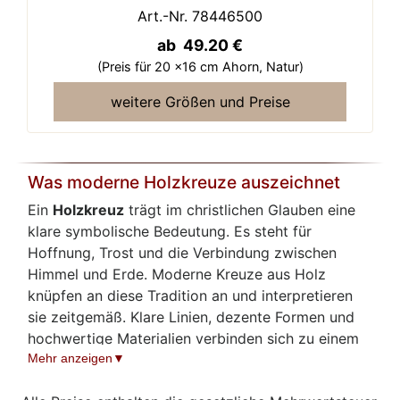
Art.-Nr. 78446500
ab 49.20 €
(Preis für 20 x16 cm Ahorn,
Natur)
weitere Größen und Preise
Was moderne Holzkreuze auszeichnet
Ein
Holzkreuz
trägt im christlichen Glauben eine
klare symbolische Bedeutung. Es steht für
Hoffnung, Trost und die Verbindung zwischen
Himmel und Erde. Moderne Kreuze aus Holz
knüpfen an diese Tradition an und interpretieren
sie zeitgemäß. Klare Linien, dezente Formen und
hochwertige Materialien verbinden sich zu einem
Glaubenssymbol, das sich auch in einer modernen
Mehr anzeigen
Wohnung gut einfügt. Statt reiner Verzierung trägt