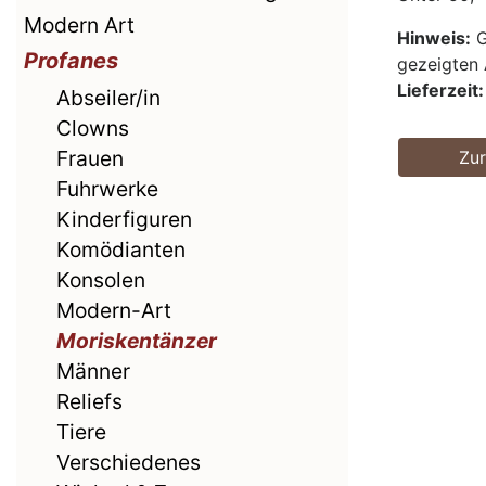
Modern Art
Hinweis:
G
Profanes
gezeigten 
Lieferzeit:
Abseiler/in
Clowns
Frauen
Zu
Fuhrwerke
Kinderfiguren
Komödianten
Konsolen
Modern-Art
Moriskentänzer
Männer
Reliefs
Tiere
Verschiedenes