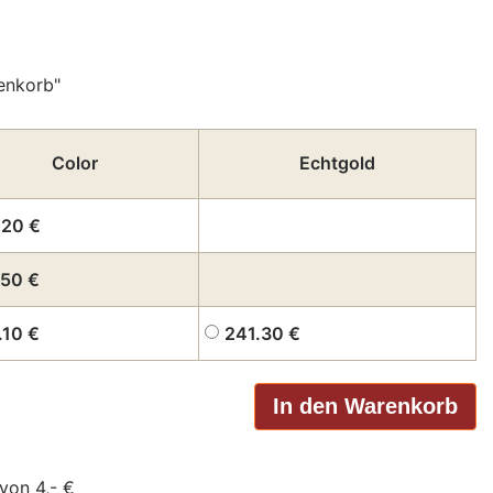
enkorb"
Color
Echtgold
.20
€
.50
€
.10
€
241.30
€
von 4,- €