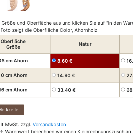
 Größe und Oberfläche aus und klicken Sie auf "In den War
Foto zeigt die Oberfläche Color, Ahornholz
Oberfläche
Natur
Größe
06 cm Ahorn
8.60
€
16
10 cm Ahorn
14.90
€
27
16 cm Ahorn
33.40
€
68
ält MwSt. zzgl.
Versandkosten
 € Warenwert berechnen wir einen Kleinrechnungszuschlag 