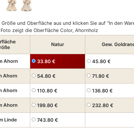
 Größe und Oberfläche aus und klicken Sie auf "In den War
Foto zeigt die Oberfläche Color, Ahornholz
rfläche
Natur
Gew. Goldran
röße
m Ahorn
33.80
€
45.80
€
m Ahorn
54.80
€
71.80
€
m Ahorn
110.80
€
136.80
€
m Ahorn
199.80
€
232.80
€
m Linde
743.80
€