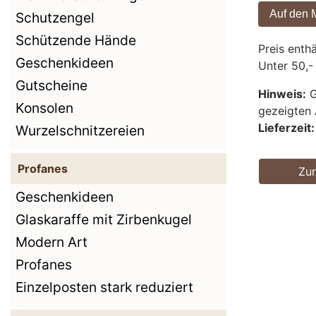
Schutzengel
Schützende Hände
Preis enth
Geschenkideen
Unter 50,-
Gutscheine
Hinweis:
G
Konsolen
gezeigten 
Lieferzeit:
Wurzelschnitzereien
Profanes
Zu
Geschenkideen
Glaskaraffe mit Zirbenkugel
Modern Art
Profanes
Einzelposten stark reduziert