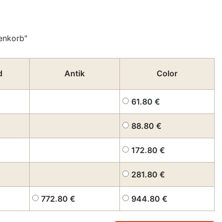
enkorb"
d
Antik
Color
61.80
€
88.80
€
172.80
€
281.80
€
772.80
€
944.80
€