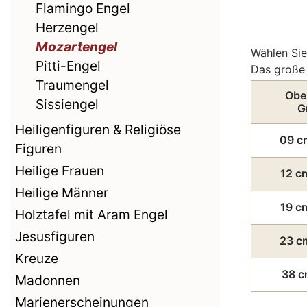
Flamingo Engel
Herzengel
Mozartengel
Wählen Sie
Pitti-Engel
Das große 
Traumengel
Obe
Sissiengel
G
Heiligenfiguren & Religiöse
09 c
Figuren
Heilige Frauen
12 c
Heilige Männer
19 c
Holztafel mit Aram Engel
Jesusfiguren
23 c
Kreuze
38 c
Madonnen
Marienerscheinungen