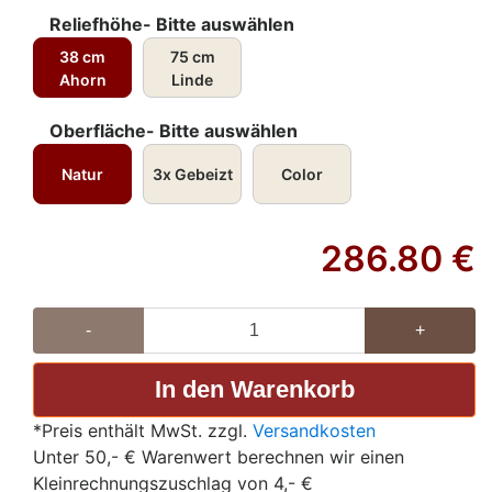
Reliefhöhe- Bitte auswählen
38 cm
75 cm
Ahorn
Linde
Oberfläche- Bitte auswählen
Natur
3x Gebeizt
Color
286.80
€
-
+
*Preis enthält MwSt. zzgl.
Versandkosten
Unter 50,- € Warenwert berechnen wir einen
Kleinrechnungszuschlag von 4,- €