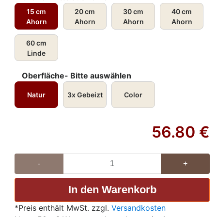
15 cm
20 cm
30 cm
40 cm
Ahorn
Ahorn
Ahorn
Ahorn
60 cm
Linde
Oberfläche- Bitte auswählen
Natur
3x Gebeizt
Color
56.80
€
-
+
*Preis enthält MwSt. zzgl.
Versandkosten