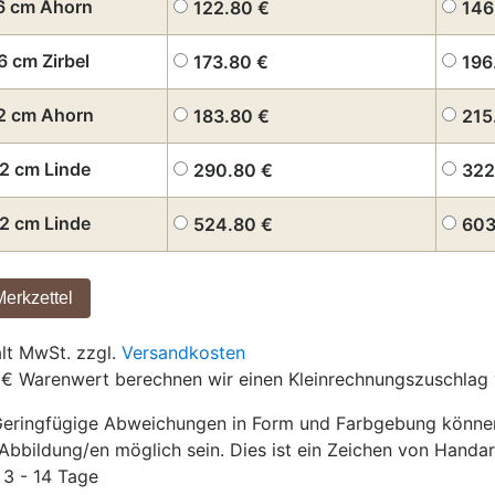
6 cm Ahorn
122.80
€
146
6 cm Zirbel
173.80
€
196
2 cm Ahorn
183.80
€
215
2 cm Linde
290.80
€
322
2 cm Linde
524.80
€
60
ält MwSt. zzgl.
Versandkosten
 € Warenwert berechnen wir einen Kleinrechnungszuschlag 
eringfügige Abweichungen in Form und Farbgebung können 
Abbildung/en möglich sein. Dies ist ein Zeichen von Handar
3 - 14 Tage