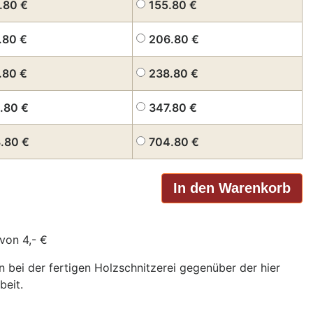
.80
€
155.80
€
.80
€
206.80
€
.80
€
238.80
€
.80
€
347.80
€
3.80
€
704.80
€
von 4,- €
bei der fertigen Holzschnitzerei gegenüber der hier
beit.