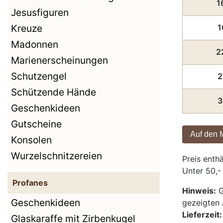
1
Jesusfiguren
1
Kreuze
Madonnen
2
Marienerscheinungen
Schutzengel
2
Schützende Hände
3
Geschenkideen
Gutscheine
Konsolen
Wurzelschnitzereien
Preis enth
Unter 50,-
Profanes
Hinweis:
G
Geschenkideen
gezeigten 
Lieferzeit:
Glaskaraffe mit Zirbenkugel