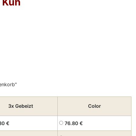
 Kuh
enkorb"
3x Gebeizt
Color
80
€
76.80
€