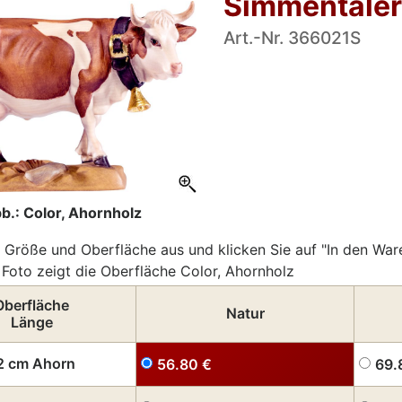
Simmentaler
Art.-Nr. 366021S
b.: Color, Ahornholz
 Größe und Oberfläche aus und klicken Sie auf "In den War
Foto zeigt die Oberfläche Color, Ahornholz
Oberfläche
Natur
Länge
2 cm Ahorn
56.80
€
69.