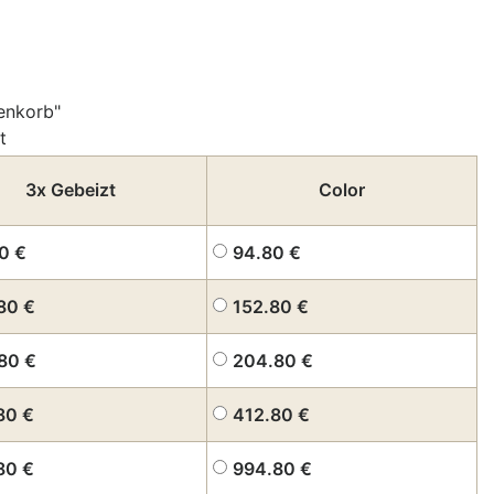
enkorb"
t
3x Gebeizt
Color
80
€
94.80
€
.80
€
152.80
€
.80
€
204.80
€
.80
€
412.80
€
.80
€
994.80
€