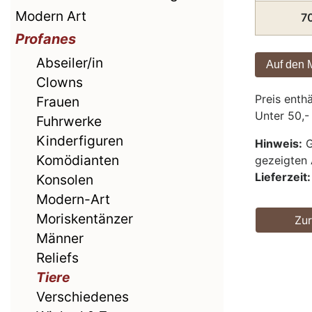
Modern Art
7
Profanes
Abseiler/in
Clowns
Preis enth
Frauen
Unter 50,-
Fuhrwerke
Kinderfiguren
Hinweis:
G
Komödianten
gezeigten 
Lieferzeit:
Konsolen
Modern-Art
Moriskentänzer
Zu
Männer
Reliefs
Tiere
Verschiedenes