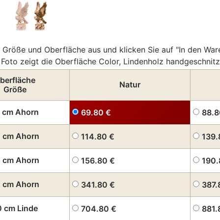
 Größe und Oberfläche aus und klicken Sie auf "In den War
Foto zeigt die Oberfläche Color, Lindenholz handgeschnitz
berfläche
Natur
Größe
 cm Ahorn
69.80
€
88.
 cm Ahorn
114.80
€
139
 cm Ahorn
156.80
€
190
 cm Ahorn
341.80
€
387
0 cm Linde
704.80
€
881