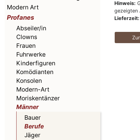
Hinweis:
G
Modern Art
gezeigten 
Profanes
Lieferzeit:
Abseiler/in
Clowns
Zu
Frauen
Fuhrwerke
Kinderfiguren
Komödianten
Konsolen
Modern-Art
Moriskentänzer
Männer
Bauer
Berufe
Jäger