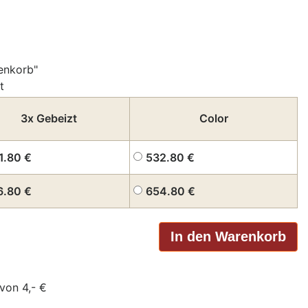
enkorb"
t
3x Gebeizt
Color
1.80
€
532.80
€
6.80
€
654.80
€
von 4,- €