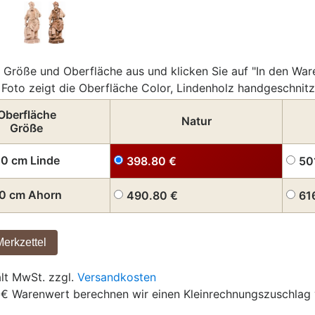
 Größe und Oberfläche aus und klicken Sie auf "In den War
Foto zeigt die Oberfläche Color, Lindenholz handgeschnitz
Oberfläche
Natur
Größe
0 cm Linde
398.80
€
50
0 cm Ahorn
490.80
€
61
ält MwSt. zzgl.
Versandkosten
 € Warenwert berechnen wir einen Kleinrechnungszuschlag 