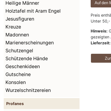
Heilige Männer
Holztafel mit Aram Engel
Preis enth
Jesusfiguren
Unter 50,-
Kreuze
Hinweis:
G
Madonnen
gezeigten 
Marienerscheinungen
Lieferzeit:
Schutzengel
Schützende Hände
Zu
Geschenkideen
Gutscheine
Konsolen
Wurzelschnitzereien
Profanes