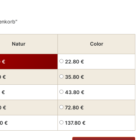
enkorb"
Natur
Color
0
€
22.80
€
0
€
35.80
€
0
€
43.80
€
0
€
72.80
€
80
€
137.80
€