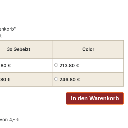
enkorb"
t
3x Gebeizt
Color
.80
€
213.80
€
.80
€
246.80
€
von 4,- €