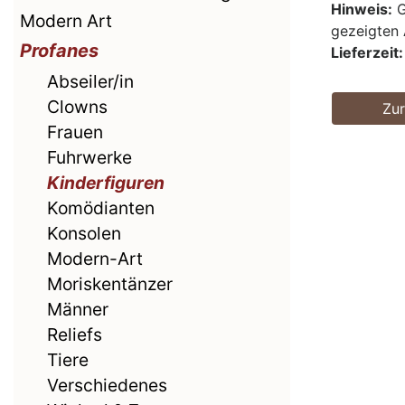
Hinweis:
G
Modern Art
gezeigten 
Profanes
Lieferzeit:
Abseiler/in
Clowns
Zu
Frauen
Fuhrwerke
Kinderfiguren
Komödianten
Konsolen
Modern-Art
Moriskentänzer
Männer
Reliefs
Tiere
Verschiedenes