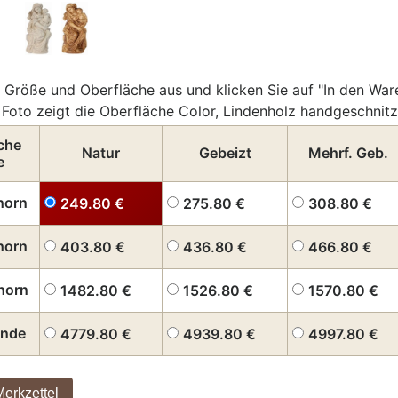
 Größe und Oberfläche aus und klicken Sie auf "In den War
Foto zeigt die Oberfläche Color, Lindenholz handgeschnitz
che
Natur
Gebeizt
Mehrf. Geb.
e
horn
249.80
€
275.80
€
308.80
€
horn
403.80
€
436.80
€
466.80
€
horn
1482.80
€
1526.80
€
1570.80
€
inde
4779.80
€
4939.80
€
4997.80
€