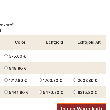
enkorb"
t
Color
Echtgold
Echtgold Alt
375.80
€
545.80
€
1717.80
€
1763.80
€
2007.80
€
5441.80
€
5470.80
€
6215.80
€