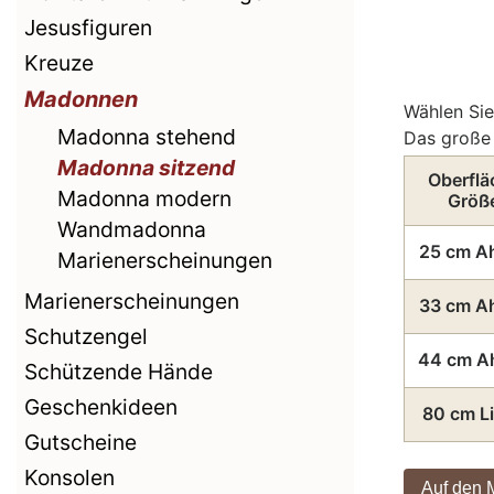
Jesusfiguren
Kreuze
Madonnen
Wählen Sie
Madonna stehend
Das große 
Madonna sitzend
Oberflä
Madonna modern
Größ
Wandmadonna
25 cm A
Marienerscheinungen
Marienerscheinungen
33 cm A
Schutzengel
44 cm A
Schützende Hände
Geschenkideen
80 cm L
Gutscheine
Konsolen