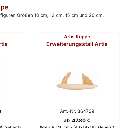
ppe
ppenfiguren Größen 10 cm, 12 cm, 15 cm und 20 cm.
Artis Krippe
rtis
Erweiterungsstall Artis
8
Art.-Nr. 364709
ab 47.80 €
),
Gebeizt)
(Preis für 10 cm / (40x18x16),
Gebeizt)