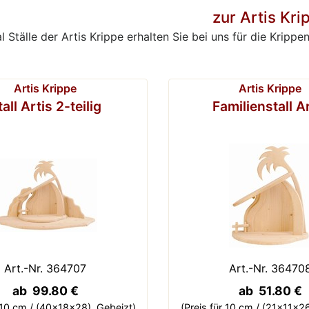
zur Artis Kri
al Ställe der Artis Krippe erhalten Sie bei uns für die Kri
Artis Krippe
Artis Krippe
tall Artis 2-teilig
Familienstall A
Art.-Nr. 364707
Art.-Nr. 36470
ab 99.80 €
ab 51.80 €
r 10 cm / (40x18x28),
Gebeizt)
(Preis für 10 cm / (21x11x26