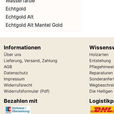
Wasserfarbe
Echtgold
Echtgold Alt
Echtgold Alt Mantel Gold
Informationen
Wissens
Über uns
Holzarten
Lieferung, Versand, Zahlung
Entstehung
AGB
Pflegehinwei
Datenschutz
Reparaturen 
Impressum
Sonderanfer
Widerrufsrecht
Wegbeschre
Widerrufsformular
(Pdf)
Die Heiligen
Bezahlen mit
Logistikp