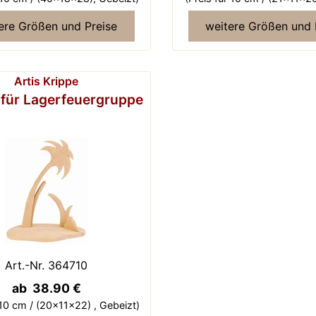
ere Größen und Preise
weitere Größen und 
Artis Krippe
 für Lagerfeuergruppe
Art.-Nr. 364710
ab 38.90 €
 10 cm / (20x11x22) ,
Gebeizt)