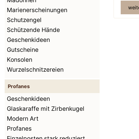
Madonnen
weit
Marienerscheinungen
Schutzengel
Schützende Hände
Geschenkideen
Gutscheine
Konsolen
Wurzelschnitzereien
Profanes
Geschenkideen
Glaskaraffe mit Zirbenkugel
Modern Art
Profanes
Einzelposten stark reduziert