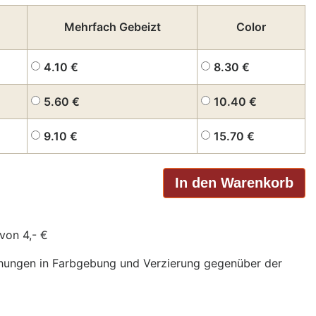
Mehrfach Gebeizt
Color
4.10
€
8.30
€
5.60
€
10.40
€
9.10
€
15.70
€
von 4,- €
chungen in Farbgebung und Verzierung gegenüber der