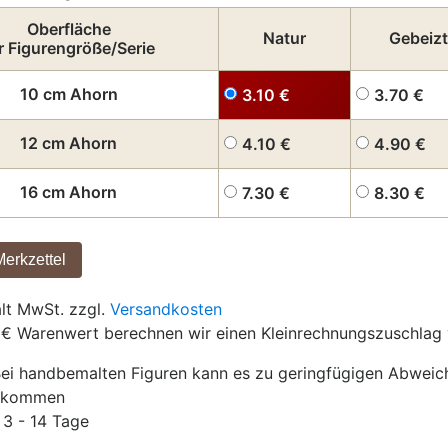
Oberfläche
Natur
Gebeizt
r Figurengröße/Serie
10 cm Ahorn
3.10
€
3.70
€
12 cm Ahorn
4.10
€
4.90
€
16 cm Ahorn
7.30
€
8.30
€
ält MwSt. zzgl.
Versandkosten
 € Warenwert berechnen wir einen Kleinrechnungszuschlag 
ei handbemalten Figuren kann es zu geringfügigen Abwei
g kommen
3 - 14 Tage