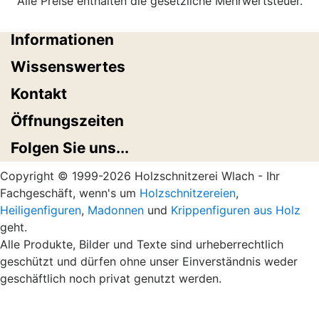
Alle Preise enthalten die gesetzliche Mehrwertsteuer.
modernen als auch zu traditionellen
Krippenaufbauten.
Informationen
Die Tiere lassen sich perfekt mit der Heiligen
Wissenswertes
Familie, den Hl. Drei Königen und Hirten
Kontakt
kombinieren. Durch die unterschiedlichen Größen
und Ausführungen (natur, 2x gebeizt sowie dezent
Öffnungszeiten
bemalt) können Sie Ihre Krippe jedes Jahr
Folgen Sie uns...
erweitern und ein lebendiges Weihnachtsbild
gestalten.
Copyright © 1999-2026 Holzschnitzerei Wlach - Ihr
Fachgeschäft, wenn's um
Holzschnitzereien
,
Heiligenfiguren
,
Madonnen
und
Krippenfiguren aus Holz
geht.
Alle Produkte, Bilder und Texte sind urheberrechtlich
geschützt und dürfen ohne unser Einverständnis weder
geschäftlich noch privat genutzt werden.