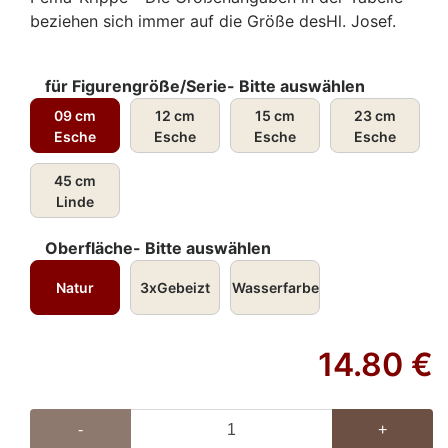
beziehen sich immer auf die Größe desHl. Josef.
für Figurengröße/Serie- Bitte auswählen
09 cm
12 cm
15 cm
23 cm
Esche
Esche
Esche
Esche
45 cm
Linde
Oberfläche- Bitte auswählen
Natur
3xGebeizt
Wasserfarbe
14.80
€
-
+