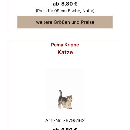
ab 8.80 €
(Preis für 09 cm Esche,
Natur)
weitere Größen und Preise
Pema Krippe
Katze
Art.-Nr. 76795162
ab 6.80 €